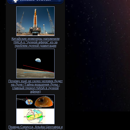
Китайские инженеры напомнили
НАСА о "лунной афере" из-за
проблем лунной гравитации
Почему ещё не скоро человек будет
на Луне (Тайна вращения Луны -
главный прокол NАSА в лунной
афере)
Правда Сириуса, Альфа-Центавра и