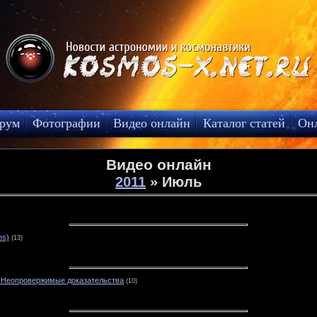
рум
Фотографии
Видео онлайн
Каталог статей
Он
Видео онлайн
2011
»
Июль
ns)
(13)
 Неопровержимые доказательства
(10)