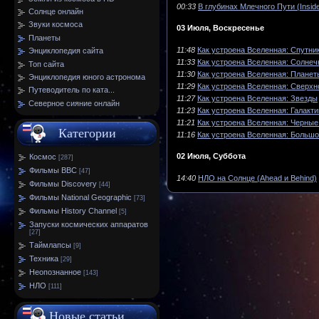
00:33
В глубинах Млечного Пути (Insid
Солнце онлайн
Звуки космоса
03 Июля, Воскресенье
Планеты
11:48
Как устроена Вселенная: Спутни
Энциклопедия сайта
11:33
Как устроена Вселенная: Солне
Топ сайта
11:30
Как устроена Вселенная: Планет
Энциклопедия юного астронома
11:29
Как устроена Вселенная: Сверх
Путеводитель по ката...
11:27
Как устроена Вселенная: Звезды
Северное сияние онлайн
11:23
Как устроена Вселенная: Галакти
11:21
Как устроена Вселенная: Черны
Категории
11:16
Как устроена Вселенная: Больш
02 Июля, Суббота
Космос
[287]
Фильмы BBC
[47]
14:40
НЛО на Солнце (Ahead и Behind)
Фильмы Discovery
[44]
Фильмы National Geographic
[73]
Фильмы History Channel
[5]
Запуски космических аппаратов
[27]
Таймлапсы
[9]
Техника
[29]
Неопознанное
[143]
НЛО
[111]
Новые статьи