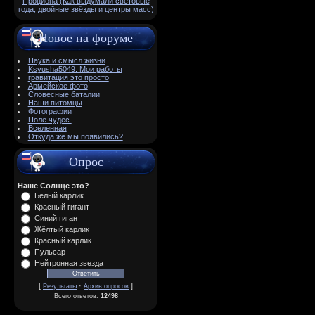
Проциона (Как выдумали световые
года, двойные звёзды и центры масс)
Новое на форуме
Наука и смысл жизни
Ksyusha5049. Мои работы
гравитация это просто
Армейское фото
Словесные баталии
Наши питомцы
Фотографии
Поле чудес.
Вселенная
Откуда же мы появились?
Опрос
Наше Солнце это?
Белый карлик
Красный гигант
Синий гигант
Жёлтый карлик
Красный карлик
Пульсар
Нейтронная звезда
[
·
]
Результаты
Архив опросов
Всего ответов:
12498