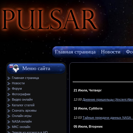
Pulsar
Главная страница
Новости
Фо
МКС онлайн
Меню сайта
Главная страница
Новости
Форум
21 Июля, Четверг
Фотографии
Видео онлайн
12:00
Древние пришельцы (Ancient Alie
Каталог статей
16 Июля, Суббота
Скачать архивы
Онлайн игры
12:03
Тайные передачи данных NASA :
NASA онлайн
05 Июля, Вторник
МКС онлайн
Земля из космоса в HD