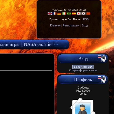
Суббота, 08.08.2026, 09:41
Приветствую Вас
Гость
|
RSS
Главная
|
Регистрация
|
Вход
лайн игры
NASA онлайн
Вход
Войти через uID
Старая форма входа
Профиль
Суббота
08.08.2026
09:41