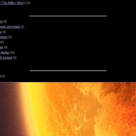
e The Milky Way)
(17)
ки
(3)
чные системы
(1)
ы
(4)
новые
(2)
(0)
ки
(0)
е дыры
(11)
ой взрыв
(6)
(13)