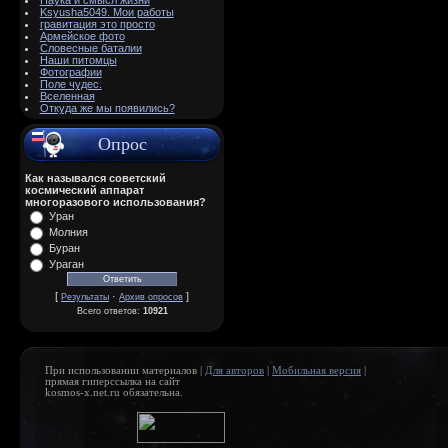
Наука и смысл жизни
Ksyusha5049. Мои работы
гравитация это просто
Армейское фото
Словесные баталии
Наши питомцы
Фотографии
Поле чудес.
Вселенная
Откуда же мы появились?
Опрос
Как назывался советский
космический аппарат
многоразового использования?
Уран
Молния
Буран
Ураган
[
·
]
Результаты
Архив опросов
Всего ответов:
10921
При использовании материалов |
Для авторов
|
Мобильная версия
|
прямая гиперссылка на сайт
kosmos-x.net.ru обязательна.