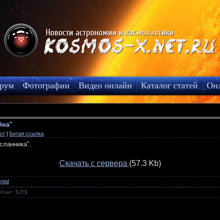
рум
Фотографии
Видео онлайн
Каталог статей
Он
йна"
от
]
Битая ссылка
сланника".
Скачать с сервера
(57.3 Kb)
ntal
йтинг
:
3.7
/
3