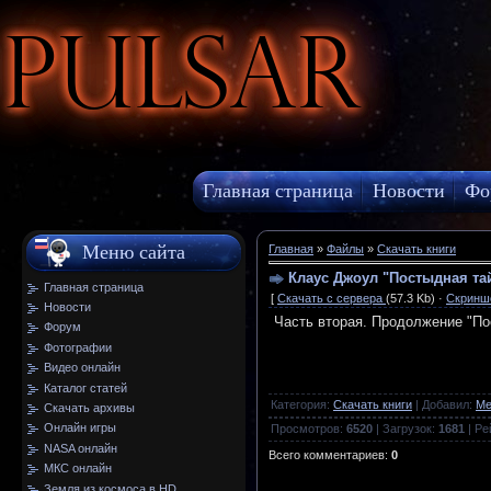
Pulsar
Главная страница
Новости
Фо
МКС онлайн
Меню сайта
Главная
»
Файлы
»
Скачать книги
Клаус Джоул "Постыдная та
Главная страница
[
Скачать с сервера
(57.3 Kb) ·
Скринш
Новости
Часть вторая. Продолжение "По
Форум
Фотографии
Видео онлайн
Каталог статей
Категория
:
Скачать книги
|
Добавил
:
Me
Скачать архивы
Онлайн игры
Просмотров
:
6520
|
Загрузок
:
1681
|
Ре
NASA онлайн
Всего комментариев
:
0
МКС онлайн
Земля из космоса в HD