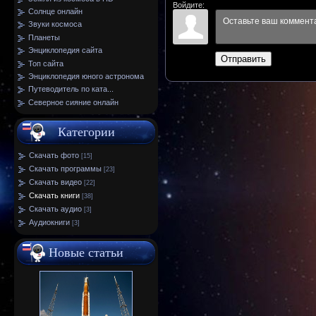
Войдите:
Солнце онлайн
Звуки космоса
Планеты
Энциклопедия сайта
Отправить
Топ сайта
Энциклопедия юного астронома
Путеводитель по ката...
Северное сияние онлайн
Категории
Скачать фото
[15]
Скачать программы
[23]
Скачать видео
[22]
Скачать книги
[38]
Скачать аудио
[3]
Аудиокниги
[3]
Новые статьи