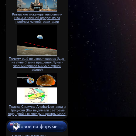
Китайские инженеры напомнили
НАСА о "лунной афере" из-за
проблем лунной гравитации
Почему ещё не скоро человек будет
на Луне (Тайна вращения Луны -
главный прокол NАSА в лунной
афере)
Правда Сириуса, Альфа-Центавра и
Проциона (Как выдумали световые
года, двойные звёзды и центры масс)
Новое на форуме