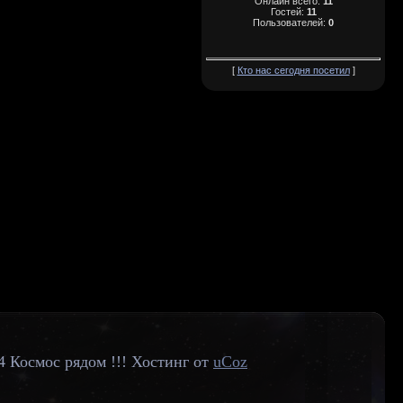
Онлайн всего:
11
Гостей:
11
Пользователей:
0
[
Кто нас сегодня посетил
]
4 Космос рядом !!!
Хостинг от
uCoz