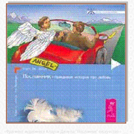
СВЯЗЬ
ВХОД
RSS
Фрагмент аудиокниги Клауса Джоула "Посланник" (искусство