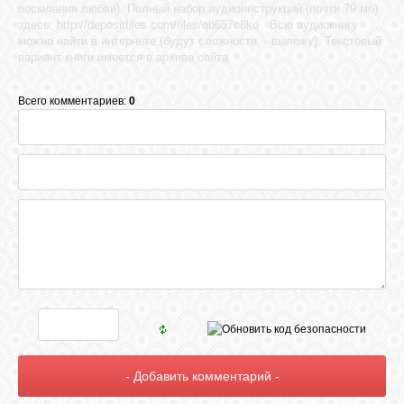
посылания любви). Полный набор аудиоинструкций (почти 79 мб)
здесь: http://depositfiles.com/files/qb657c8ko Всю аудиокнигу
можно найти в интернете (будут сложности, - выложу). Текстовый
вариант книги имеется в архиве сайта.
Всего комментариев:
0