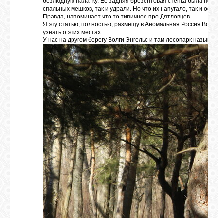
безлюдную палатку. Ее задняя брезентовая стенка была почему
спальных мешков, так и удрали. Но что их напугало, так и ос
Правда, напоминает что то типичное про Дятловцев.
Я эту статью, полностью, размещу в Аномальная Россия.Вот , 
узнать о этих местах.
У нас на другом берегу Волги Энгельс и там лесопарк называе