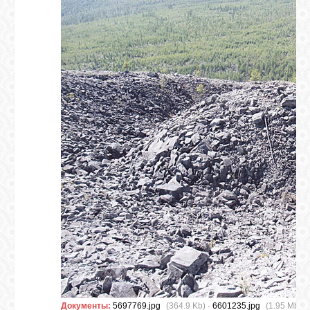
СВЯЗЬ
ВХОД
RSS
Документы:
5697769.jpg
(364.9 Kb)
·
6601235.jpg
(1.95 Mb)