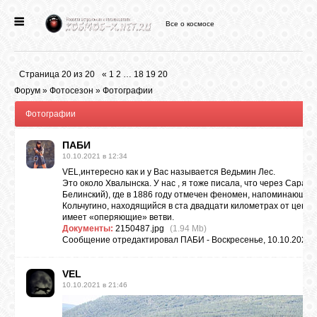
Все о космосе
ГЛАВНАЯ
Страница
20
из
20
«
1
2
…
18
19
20
НОВОСТИ
Форум
»
Фотосезон
»
Фотографии
Фотографии
ФОРУМ
ПAБИ
10.10.2021 в 12:34
VEL,интересно как и у Вас называется Ведьмин Лес.
СТАТЬИ
Это около Хвалынска. У нас , я тоже писала, что через Сара
Белинский), где в 1886 году отмечен феномен, напоминающий 
Кольчугино, находящийся в ста двадцати километрах от центр
ФАЙЛЫ
имеет «оперяющие» ветви.
Документы:
2150487.jpg
(1.94 Mb)
Сообщение отредактировал
ПAБИ
-
Воскресенье, 10.10.2021, 
ВИДЕО
VEL
10.10.2021 в 21:46
ФОТО