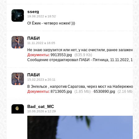
sserg
19.08.2022 в 18:52
О! Ёжик - четверо ножек! )))
ПAБИ
11.11.2022 в 16:05
Не знаю загрузится или нет, у нас очистили, ранее загаженны
Документы:
9913553.jpg
(635.9 Kb)
Сообщение отредактировал
ПAБИ
-
Пятница, 11.11.2022, 16:1
ПAБИ
15.02.2023 в 20:11
В Энгельсе , напротив Саратова, через мост на Набережной та
Документы:
8713605.jpg
(1.85 Mb)
·
6530890.jpg
(2.16 Mb)
·
7
Bad_cat_MC
10.06.2026 в 12:29