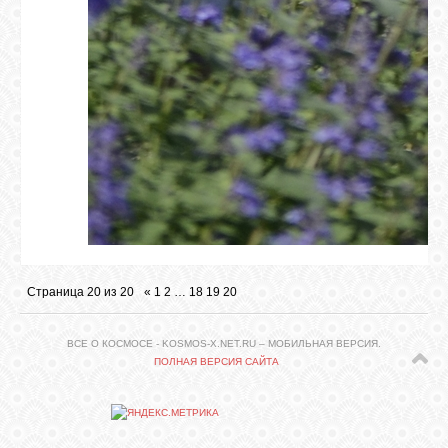
Страница
20
из
20
«
1
2
…
18
19
20
ВСЕ О КОСМОСЕ - KOSMOS-X.NET.RU – МОБИЛЬНАЯ ВЕРСИЯ.
ПОЛНАЯ ВЕРСИЯ САЙТА