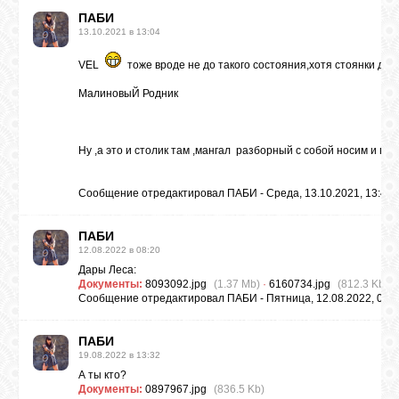
ПAБИ
13.10.2021 в 13:04
VEL
тоже вроде не до такого состояния,хотя стоянки для
МалиновыЙ Родник
Ну ,а это и столик там ,мангал разборный с собой носим и пр
Сообщение отредактировал
ПAБИ
-
Среда, 13.10.2021, 13:44
ПAБИ
12.08.2022 в 08:20
Дары Леса:
Документы:
8093092.jpg
(1.37 Mb)
·
6160734.jpg
(812.3 Kb)
Сообщение отредактировал
ПAБИ
-
Пятница, 12.08.2022, 08:
ПAБИ
19.08.2022 в 13:32
А ты кто?
Документы:
0897967.jpg
(836.5 Kb)