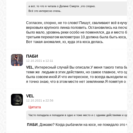
а вот, то что я читала о Долине Смерти ,это спорно.
Всё это интересно очень.
Согласен, спорно, не то слово! Пишут, сваливают всё в кучу, 
верховьях крупного линка половить. Остановились на песчаной
было мало, уровень реки особо не поменялся, да и место был
третьим перекатом километрах 10 должна была быть коса, а её
Вот такая аномалия, хз, куда эта коса делась.
ПAБИ
12.10.2021 в 12:11
VEL
, Интересный случай Вы описали.У меня такого типа были 
теми же людьми в этих действиях, но самое главное, что однаж
была совсем иной.И что интересное, то всегда выходили на эт
я точно знаю, что в этом месте нет земляники.Я помятуя о ра
VEL
12.10.2021 в 22:56
Цитата
Часто попадала и попадали в одно и тоже место и с одними действиями и одни
ПAБИ
, Дэжавю? Когда рыбачили на косе, не покидало это чув