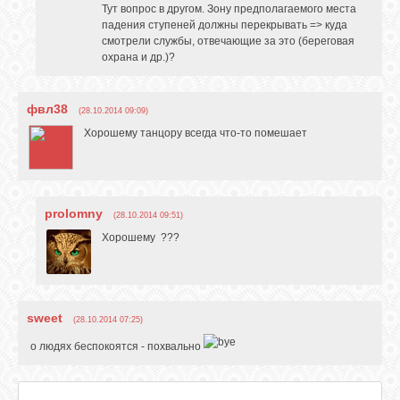
Тут вопрос в другом. Зону предполагаемого места
падения ступеней должны перекрывать => куда
смотрели службы, отвечающие за это (береговая
охрана и др.)?
фвл38
(28.10.2014 09:09)
Хорошему танцору всегда что-то помешает
prolomny
(28.10.2014 09:51)
Хорошему ???
sweet
(28.10.2014 07:25)
о людях беспокоятся - похвально