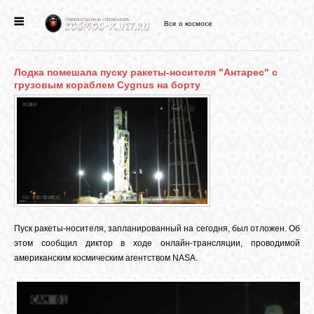
Все о космосе
ГЛАВНАЯ
Лодка помешала пуску ракеты-носителя "Антарес" с
НОВОСТИ
грузовым кораблем Cygnus на борту
ФОРУМ
СТАТЬИ
ФАЙЛЫ
Пуск ракеты-носителя, запланированный на сегодня, был отложен. Об
этом сообщил диктор в ходе онлайн-трансляции, проводимой
американским космическим агентством NASA.
ВИДЕО
ФОТО