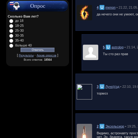
Опрос
4
menon
• 21:22, 21.05
да нечего они не умеют, 
Сколько Вам лет?
до 18
18-25
25-30
30-35
35-40
больше 40
5
astrolog
• 21:14,
Ты сто раз прав
[
·
]
Результаты
Архив опросов
Всего ответов:
18564
3
Луно)(од
• 22:10, 19
тормоз
2
Эксельсиор
• 19:25,
Видимо, астронавту прост
нет. Эх, бедняга, такую 