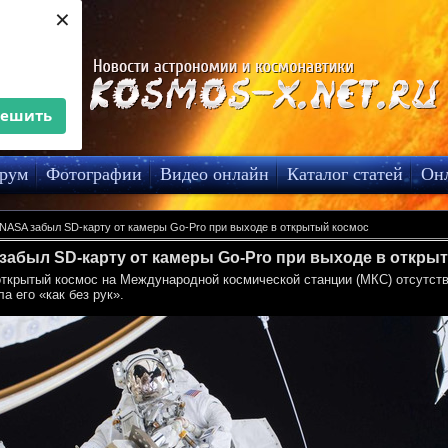
×
решить
рум
Фотографии
Видео онлайн
Каталог статей
Он
NASA забыл SD-карту от камеры Go-Pro при выходе в открытый космос
забыл SD-карту от камеры Go-Pro при выходе в откры
открытый космос на Международной космической станции (МКС) отсутст
а его «как без рук».