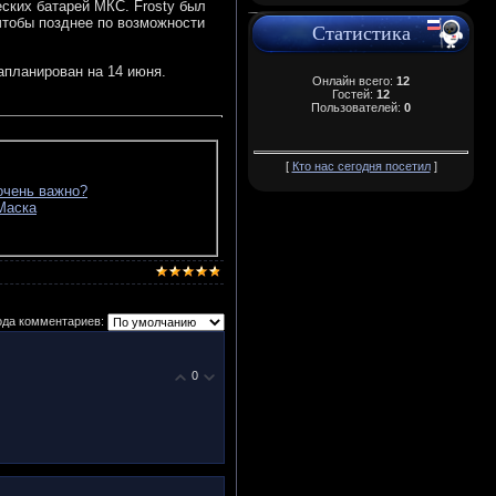
ских батарей МКС. Frosty был
чтобы позднее по возможности
Статистика
апланирован на 14 июня.
Онлайн всего:
12
Гостей:
12
Пользователей:
0
[
Кто нас сегодня посетил
]
очень важно?
 Маска
ода комментариев:
0