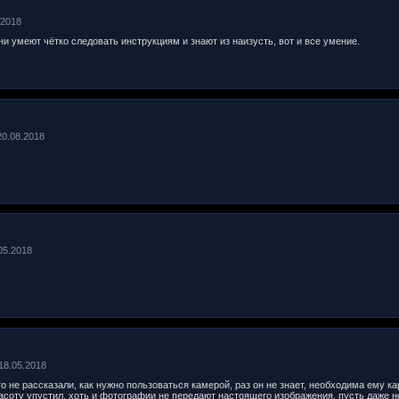
.2018
они умеют чётко следовать инструкциям и знают из наизусть, вот и все умение.
 20.08.2018
.05.2018
 18.05.2018
о не рассказали, как нужно пользоваться камерой, раз он не знает, необходима ему 
красоту упустил, хоть и фотографии не передают настоящего изображения, пусть даже не