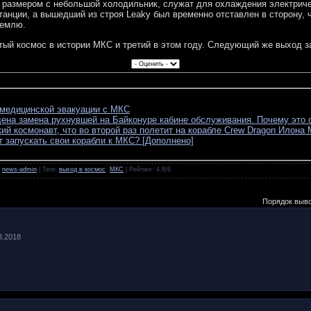
ый размером с небольшой холодильник, служат для охлаждения электриче
анции, а вышедший из строя Leaky был временно отставлен в сторону, 
Землю.
тый космос в истории МКС и третий в этом году. Следующий же выход з
 медицинской эвакуации с МКС
дена замена рухнувшей на Байконуре кабине обслуживания. Почему это 
ий космонавт, что во второй раз полетит на корабле Crew Dragon Илона
т запускать свои корабли к МКС? [Дополнено]
:
news-admin
|
Теги
:
выход в космос
,
МКС
|
Рейтинг
:
4.8
/
6
Порядок выв
08.2018