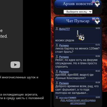
Архив новостей
Чат Пульсар
й многочисленных шуток и
ва охлаждающих агрегата,
ли в среду шесть с половиной
Для добавления необходима
авторизация