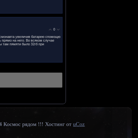
0
космонавта увеличив батарею спомощю
 прямо на него. Во всяком случае
ы там пямяти было 32гб при
4 Космос рядом !!!
Хостинг от
uCoz