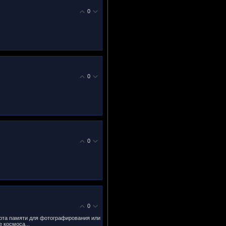
0
0
0
0
карта памяти для фотографирования или
 космоса...