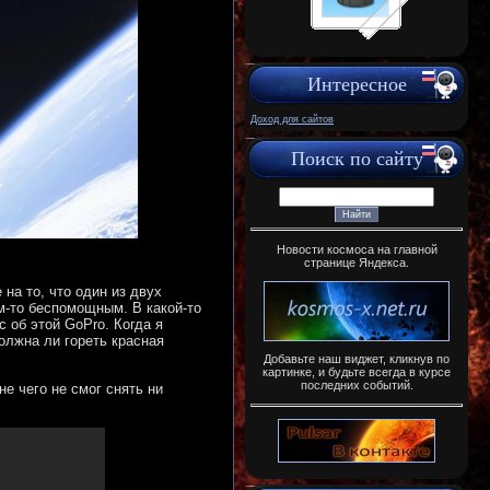
Интересное
Доход для сайтов
Поиск по сайту
Новости космоса на главной
странице Яндекса.
на то, что один из двух
м-то беспомощным. В какой-то
 об этой GoPro. Когда я
олжна ли гореть красная
Добавьте наш виджет, кликнув по
картинке, и будьте всегда в курсе
последних событий.
не чего не смог снять ни