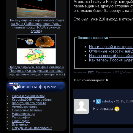
Агрегаты Leaky и Frosty, кажд
перемещен на другую сторону ст
его можно было бы вернуть на 
Это был уже 210 выход в откры
Почему ещё не скоро человек будет
на Луне (Тайна вращения Луны -
главный прокол NАSА в лунной
афере)
Похожие новости
:
Итоги первой в истории
Отличные новости: най
Назван первый российск
Как теперь Россия буде
Правда Сириуса, Альфа-Центавра и
Проциона (Как выдумали световые
Категория
:
МКС
|
Просмотров
: 4127 |
Добавил
года, двойные звёзды и центры масс)
Всего комментариев
:
6
Новое на форуме
Наука и смысл жизни
Ksyusha5049. Мои работы
6
astrolog
• 21:15, 20.
гравитация это просто
Армейское фото
И это правда
Словесные баталии
Наши питомцы
Фотографии
Поле чудес.
Вселенная
Откуда же мы появились?