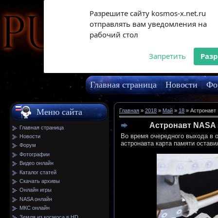
Разрешите сайту kosmos-x.net.ru
Pulsar
отправлять вам уведомления на
рабочий стол
Запретить
Раз
Главная страница
Новости
Фо
МКС онлайн
Меню сайта
Главная
»
2018
»
Май
»
18
» Астронавт 
Астронавт NASA 
Главная страница
Во время очередного выхода в 
Новости
астронавта карта памяти оставил
Форум
Фотографии
Видео онлайн
Каталог статей
Скачать архивы
Онлайн игры
NASA онлайн
МКС онлайн
Земля из космоса в HD