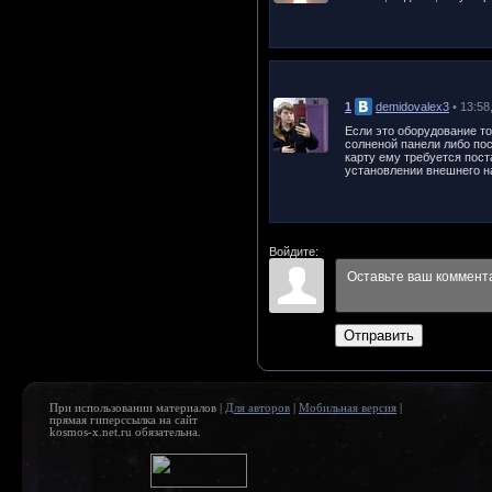
1
demidovalex3
• 13:58
Если это оборудование т
солненой панели либо пос
карту ему требуется пост
установлении внешнего на
Войдите:
Отправить
При использовании материалов |
Для авторов
|
Мобильная версия
|
прямая гиперссылка на сайт
kosmos-x.net.ru обязательна.