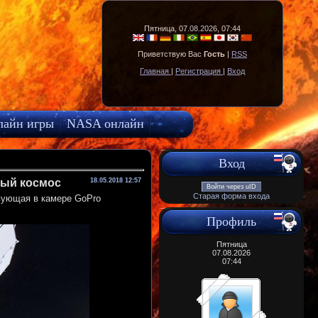
Пятница, 07.08.2026, 07:44
Приветствую Вас
Гость
|
RSS
Главная
|
Регистрация
|
Вход
лайн игры
NASA онлайн
Вход
тый космос
18.05.2018 12:57
Войти через uID
Старая форма входа
вующая в камере GoPro
Профиль
Пятница
07.08.2026
07:44