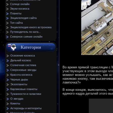
Солнце онлайн
Звуки космоса
Планеты
Энциклопедия сайта
Топ сайта
Энциклопедия юного астронома
Путеводитель по ката...
Северное сияние онлайн
Категории
Освоение космоса
Дальний космос
Солнечная система
Во время прямой трансляции с М
Сверхновые звезды
участвующих в этом выходе член
момент можно услышать, как аст
Красота космоса
нажимаю кнопку, там высвечивае
Черные дыры
лампочка?»
Экзопланеты
Карликовые планеты
В конце концов, выяснилось, что
единого кадра деталей этого вы
Туманности и галактики
О звездах
Кометы
Астероиды и метеориты