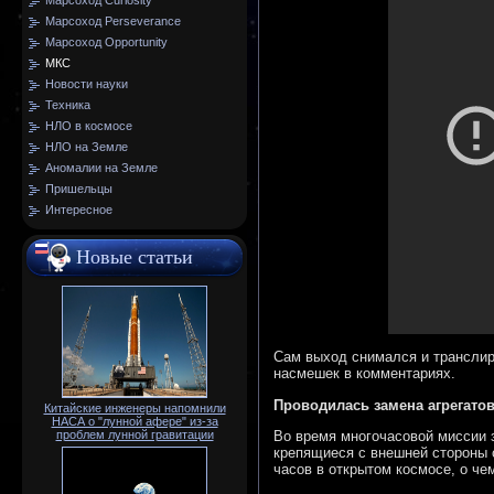
Марсоход Curiosity
Марсоход Perseverance
Марсоход Opportunity
МКС
Новости науки
Техника
НЛО в космосе
НЛО на Земле
Аномалии на Земле
Пришельцы
Интересное
Новые статьи
Сам выход снимался и транслир
насмешек в комментариях.
Проводилась замена агрегато
Китайские инженеры напомнили
НАСА о "лунной афере" из-за
Во время многочасовой миссии 
проблем лунной гравитации
крепящиеся с внешней стороны 
часов в открытом космосе, о ч