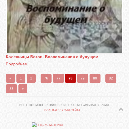
Колесницы Богов. Воспоминания о будущем
Подробнее...
«
1
2
...
76
77
78
79
80
...
82
83
»
ВСЕ О КОСМОСЕ - KOSMOS-X.NET.RU – МОБИЛЬНАЯ ВЕРСИЯ.
ПОЛНАЯ ВЕРСИЯ САЙТА